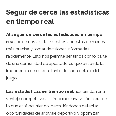
Seguir de cerca las estadísticas
en tiempo real
Al seguir de cerca las estadísticas en tiempo
real
, podemos ajustar nuestras apuestas de manera
más precisa y tomar decisiones informadas
rápidamente. Esto nos permite sentirnos como parte
de una comunidad de apostadores que entiende la
importancia de estar al tanto de cada detalle del
juego.
Las estadísticas en tiempo real
nos brindan una
ventaja competitiva al ofrecernos una visión clara de
lo que está ocurriendo, permitiéndonos detectar
oportunidades de arbitraje deportivo y optimizar