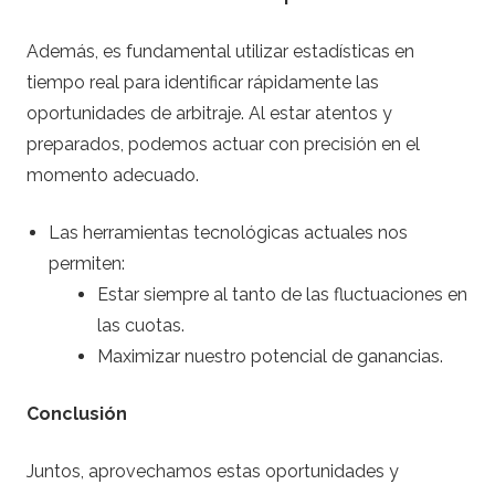
Además, es fundamental utilizar estadísticas en
tiempo real para identificar rápidamente las
oportunidades de arbitraje. Al estar atentos y
preparados, podemos actuar con precisión en el
momento adecuado.
Las herramientas tecnológicas actuales nos
permiten:
Estar siempre al tanto de las fluctuaciones en
las cuotas.
Maximizar nuestro potencial de ganancias.
Conclusión
Juntos, aprovechamos estas oportunidades y