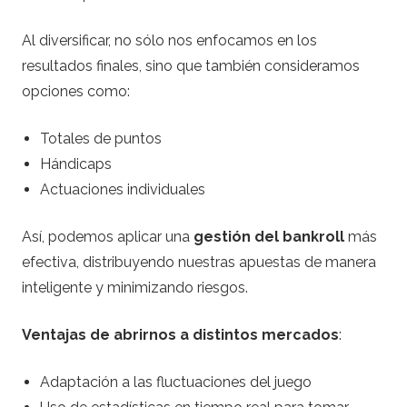
Al diversificar, no sólo nos enfocamos en los
resultados finales, sino que también consideramos
opciones como:
Totales de puntos
Hándicaps
Actuaciones individuales
Así, podemos aplicar una
gestión del bankroll
más
efectiva, distribuyendo nuestras apuestas de manera
inteligente y minimizando riesgos.
Ventajas de abrirnos a distintos mercados
:
Adaptación a las fluctuaciones del juego