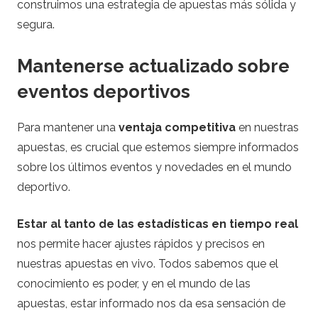
construimos una estrategia de apuestas más sólida y
segura.
Mantenerse actualizado sobre
eventos deportivos
Para mantener una
ventaja competitiva
en nuestras
apuestas, es crucial que estemos siempre informados
sobre los últimos eventos y novedades en el mundo
deportivo.
Estar al tanto de las estadísticas en tiempo real
nos permite hacer ajustes rápidos y precisos en
nuestras apuestas en vivo. Todos sabemos que el
conocimiento es poder, y en el mundo de las
apuestas, estar informado nos da esa sensación de