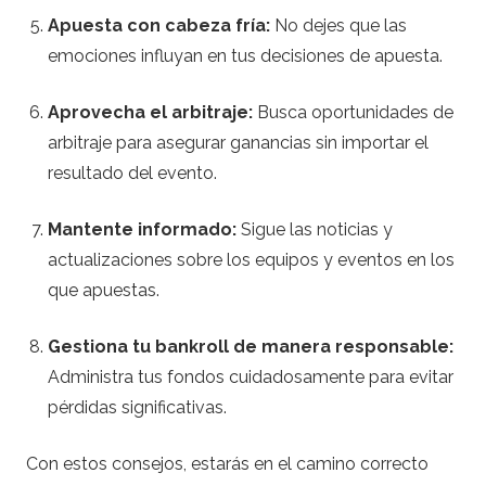
Apuesta con cabeza fría:
No dejes que las
emociones influyan en tus decisiones de apuesta.
Aprovecha el arbitraje:
Busca oportunidades de
arbitraje para asegurar ganancias sin importar el
resultado del evento.
Mantente informado:
Sigue las noticias y
actualizaciones sobre los equipos y eventos en los
que apuestas.
Gestiona tu bankroll de manera responsable:
Administra tus fondos cuidadosamente para evitar
pérdidas significativas.
Con estos consejos, estarás en el camino correcto