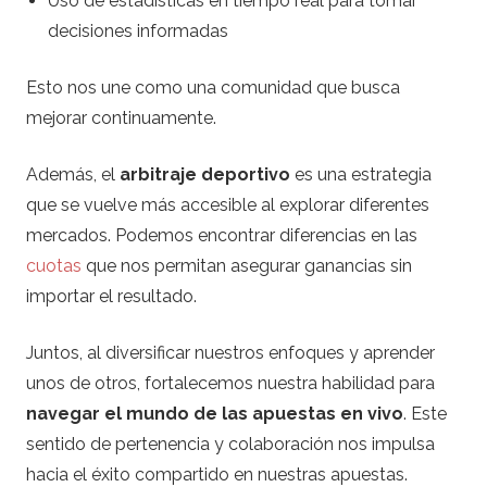
Uso de estadísticas en tiempo real para tomar
decisiones informadas
Esto nos une como una comunidad que busca
mejorar continuamente.
Además, el
arbitraje deportivo
es una estrategia
que se vuelve más accesible al explorar diferentes
mercados. Podemos encontrar diferencias en las
cuotas
que nos permitan asegurar ganancias sin
importar el resultado.
Juntos, al diversificar nuestros enfoques y aprender
unos de otros, fortalecemos nuestra habilidad para
navegar el mundo de las apuestas en vivo
. Este
sentido de pertenencia y colaboración nos impulsa
hacia el éxito compartido en nuestras apuestas.