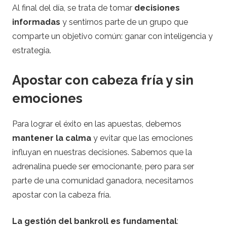
Al final del día, se trata de tomar
decisiones
informadas
y sentirnos parte de un grupo que
comparte un objetivo común: ganar con inteligencia y
estrategia.
Apostar con cabeza fría y sin
emociones
Para lograr el éxito en las apuestas, debemos
mantener la calma
y evitar que las emociones
influyan en nuestras decisiones. Sabemos que la
adrenalina puede ser emocionante, pero para ser
parte de una comunidad ganadora, necesitamos
apostar con la cabeza fría.
La gestión del bankroll es fundamental
: