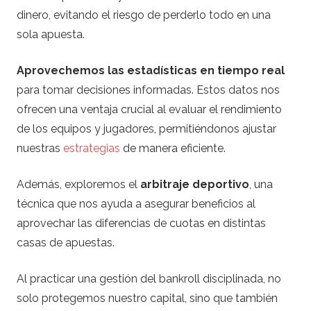
dinero, evitando el riesgo de perderlo todo en una
sola apuesta.
Aprovechemos las estadísticas en tiempo real
para tomar decisiones informadas. Estos datos nos
ofrecen una ventaja crucial al evaluar el rendimiento
de los equipos y jugadores, permitiéndonos ajustar
nuestras
estrategias
de manera eficiente.
Además, exploremos el
arbitraje deportivo
, una
técnica que nos ayuda a asegurar beneficios al
aprovechar las diferencias de cuotas en distintas
casas de apuestas.
Al practicar una gestión del bankroll disciplinada, no
solo protegemos nuestro capital, sino que también