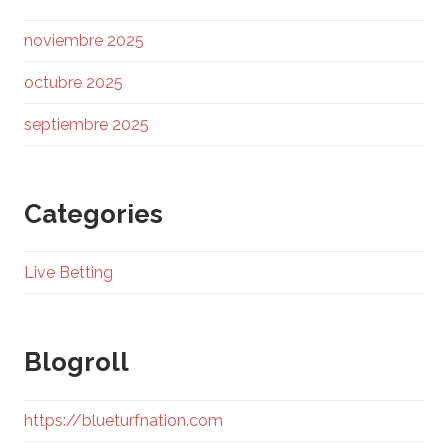
noviembre 2025
octubre 2025
septiembre 2025
Categories
Live Betting
Blogroll
https://blueturfnation.com