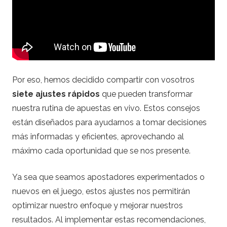
u
e
p
Por eso, hemos decidido compartir con vosotros
a
siete ajustes rápidos
que pueden transformar
nuestra rutina de apuestas en vivo. Estos consejos
r
están diseñados para ayudarnos a tomar decisiones
más informadas y eficientes, aprovechando al
i
máximo cada oportunidad que se nos presente.
o
Ya sea que seamos apostadores experimentados o
a
nuevos en el juego, estos ajustes nos permitirán
optimizar nuestro enfoque y mejorar nuestros
c
resultados. Al implementar estas recomendaciones,