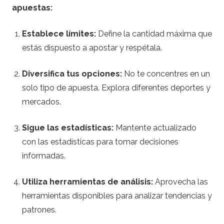
apuestas:
Establece límites:
Define la cantidad máxima que
estás dispuesto a apostar y respétala.
Diversifica tus opciones:
No te concentres en un
solo tipo de apuesta. Explora diferentes deportes y
mercados.
Sigue las estadísticas:
Mantente actualizado
con las estadísticas para tomar decisiones
informadas.
Utiliza herramientas de análisis:
Aprovecha las
herramientas disponibles para analizar tendencias y
patrones.