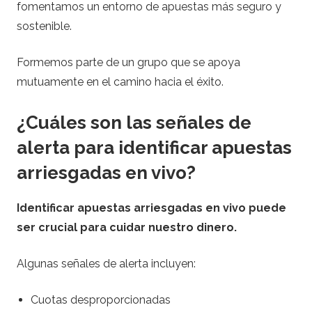
fomentamos un entorno de apuestas más seguro y
sostenible.
Formemos parte de un grupo que se apoya
mutuamente en el camino hacia el éxito.
¿Cuáles son las señales de
alerta para identificar apuestas
arriesgadas en vivo?
Identificar apuestas arriesgadas en vivo puede
ser crucial para cuidar nuestro dinero.
Algunas señales de alerta incluyen:
Cuotas desproporcionadas