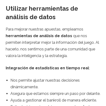
Utilizar herramientas de
análisis de datos
Para mejorar nuestras apuestas, empleamos
herramientas de análisis de datos
que nos
permiten interpretar mejor la información del juego. Al
hacerlo, nos sentimos parte de una comunidad que
valora la inteligencia y la estrategia.
Integración de estadísticas en tiempo real
:
Nos permite ajustar nuestras decisiones
dinámicamente.
Asegura que estamos siempre un paso por delante.
Ayuda a gestionar el bankroll de manera eficiente.