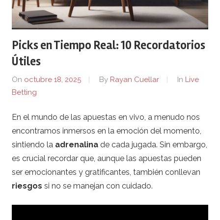
e
l
Picks en Tiempo Real: 10 Recordatorios
a
Útiles
On
octubre 18, 2025
By
Rayan Cuellar
In
Live
m
Betting
a
En el mundo de las apuestas en vivo, a menudo nos
encontramos inmersos en la emoción del momento,
d
sintiendo la
adrenalina
de cada jugada. Sin embargo,
r
es crucial recordar que, aunque las apuestas pueden
ser emocionantes y gratificantes, también conllevan
e
riesgos
si no se manejan con cuidado.
q