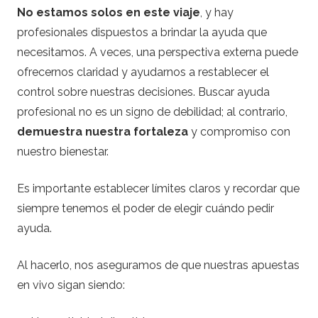
No estamos solos en este viaje
, y hay
profesionales dispuestos a brindar la ayuda que
necesitamos. A veces, una perspectiva externa puede
ofrecernos claridad y ayudarnos a restablecer el
control sobre nuestras decisiones. Buscar ayuda
profesional no es un signo de debilidad; al contrario,
demuestra nuestra fortaleza
y compromiso con
nuestro bienestar.
Es importante establecer límites claros y recordar que
siempre tenemos el poder de elegir cuándo pedir
ayuda.
Al hacerlo, nos aseguramos de que nuestras apuestas
en vivo sigan siendo: