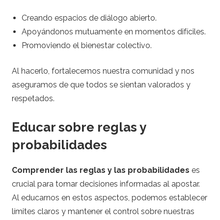
Creando espacios de diálogo abierto.
Apoyándonos mutuamente en momentos difíciles.
Promoviendo el bienestar colectivo.
Al hacerlo, fortalecemos nuestra comunidad y nos
aseguramos de que todos se sientan valorados y
respetados.
Educar sobre reglas y
probabilidades
Comprender las reglas y las probabilidades
es
crucial para tomar decisiones informadas al apostar.
Al educarnos en estos aspectos, podemos establecer
límites claros y mantener el control sobre nuestras