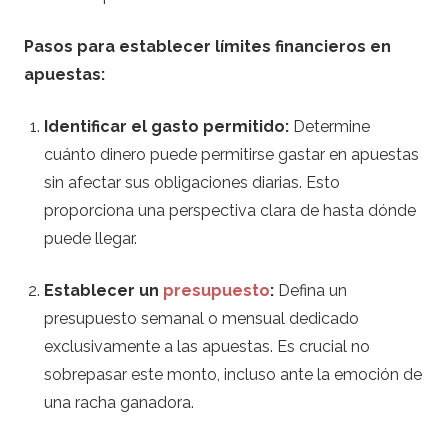
Pasos para establecer límites financieros en
apuestas:
Identificar el gasto permitido:
Determine
cuánto dinero puede permitirse gastar en apuestas
sin afectar sus obligaciones diarias. Esto
proporciona una perspectiva clara de hasta dónde
puede llegar.
Establecer un
presupuesto
:
Defina un
presupuesto semanal o mensual dedicado
exclusivamente a las apuestas. Es crucial no
sobrepasar este monto, incluso ante la emoción de
una racha ganadora.