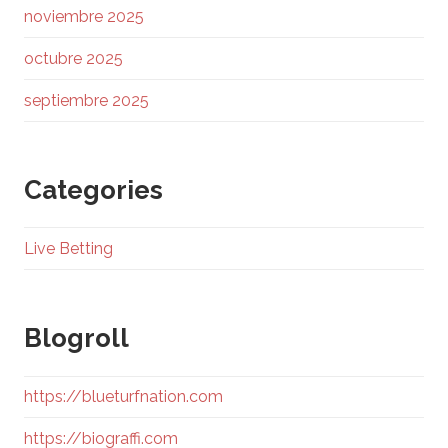
noviembre 2025
octubre 2025
septiembre 2025
Categories
Live Betting
Blogroll
https://blueturfnation.com
https://biograffi.com