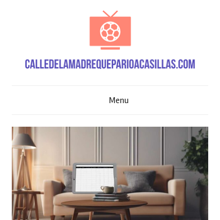
Skip
to
content
C
Menu
a
l
l
e
d