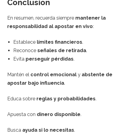
Conclusion
En resumen, recuerda siempre
mantener la
responsabilidad al apostar en vivo
:
Establece
límites financieros
.
Reconoce
señales de retirada
.
Evita
perseguir pérdidas
.
Mantén el
control emocional
y
abstente de
apostar bajo influencia
.
Educa sobre
reglas y probabilidades
.
Apuesta con
dinero disponible
.
Busca
ayuda si lo necesitas
.