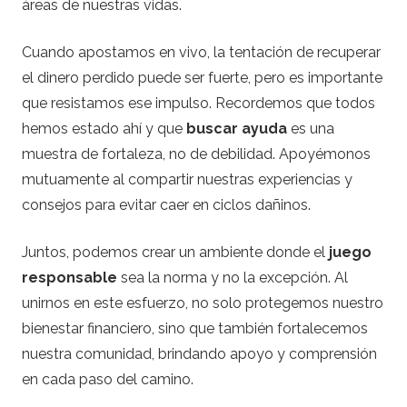
áreas de nuestras vidas.
Cuando apostamos en vivo, la tentación de recuperar
el dinero perdido puede ser fuerte, pero es importante
que resistamos ese impulso. Recordemos que todos
hemos estado ahí y que
buscar ayuda
es una
muestra de fortaleza, no de debilidad. Apoyémonos
mutuamente al compartir nuestras experiencias y
consejos para evitar caer en ciclos dañinos.
Juntos, podemos crear un ambiente donde el
juego
responsable
sea la norma y no la excepción. Al
unirnos en este esfuerzo, no solo protegemos nuestro
bienestar financiero, sino que también fortalecemos
nuestra comunidad, brindando apoyo y comprensión
en cada paso del camino.