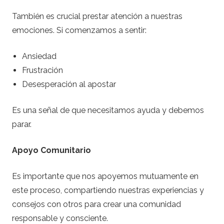
También es crucial prestar atención a nuestras
emociones. Si comenzamos a sentir:
Ansiedad
Frustración
Desesperación al apostar
Es una señal de que necesitamos ayuda y debemos
parar.
Apoyo Comunitario
Es importante que nos apoyemos mutuamente en
este proceso, compartiendo nuestras experiencias y
consejos con otros para crear una comunidad
responsable y consciente.