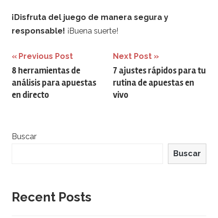
¡Disfruta del juego de manera segura y
responsable!
¡Buena suerte!
Navegación
Previous Post
Next Post
8 herramientas de
7 ajustes rápidos para tu
de
análisis para apuestas
rutina de apuestas en
entradas
en directo
vivo
Buscar
Buscar
Recent Posts