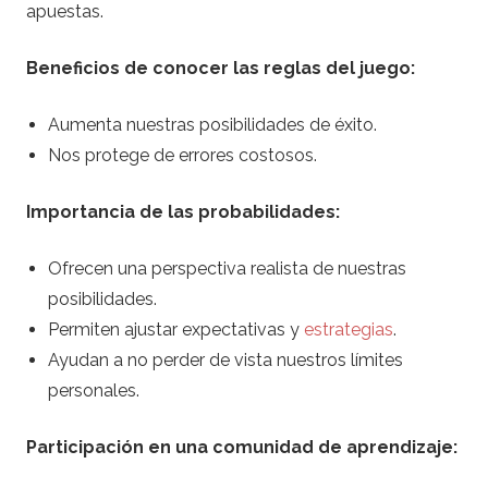
apuestas.
Beneficios de conocer las reglas del juego:
Aumenta nuestras posibilidades de éxito.
Nos protege de errores costosos.
Importancia de las probabilidades:
Ofrecen una perspectiva realista de nuestras
posibilidades.
Permiten ajustar expectativas y
estrategias
.
Ayudan a no perder de vista nuestros límites
personales.
Participación en una comunidad de aprendizaje: