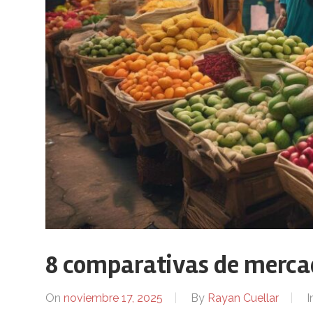
p
a
r
i
o
a
8 comparativas de mercad
c
On
noviembre 17, 2025
By
Rayan Cuellar
I