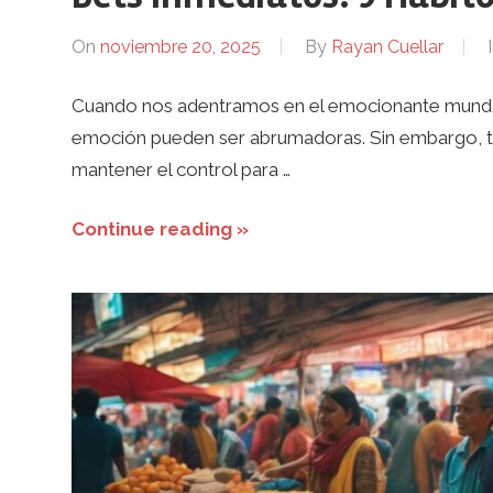
d
On
noviembre 20, 2025
By
Rayan Cuellar
Cuando nos adentramos en el emocionante mundo d
r
emoción pueden ser abrumadoras. Sin embargo, t
mantener el control para …
e
Continue reading »
q
u
e