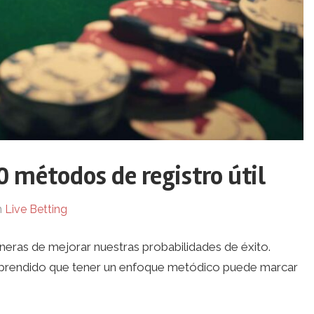
0 métodos de registro útil
n
Live Betting
eras de mejorar nuestras probabilidades de éxito.
prendido que tener un enfoque metódico puede marcar