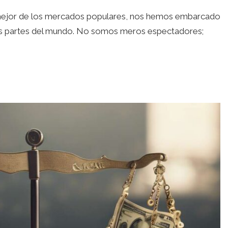
 mejor de los mercados populares, nos hemos embarcado
rsas partes del mundo. No somos meros espectadores;