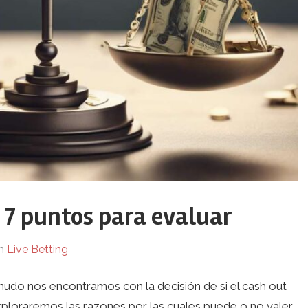
? 7 puntos para evaluar
n
Live Betting
do nos encontramos con la decisión de si el cash out
 exploraremos las razones por las cuales puede o no valer