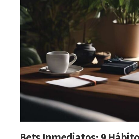
e
d
e
l
a
m
a
Bets Inmediatos: 9 Hábito