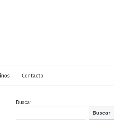
inos
Contacto
Buscar
Buscar