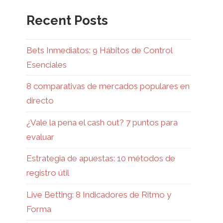
Recent Posts
Bets Inmediatos: 9 Hábitos de Control
Esenciales
8 comparativas de mercados populares en
directo
¿Vale la pena el cash out? 7 puntos para
evaluar
Estrategia de apuestas: 10 métodos de
registro útil
Live Betting: 8 Indicadores de Ritmo y
Forma