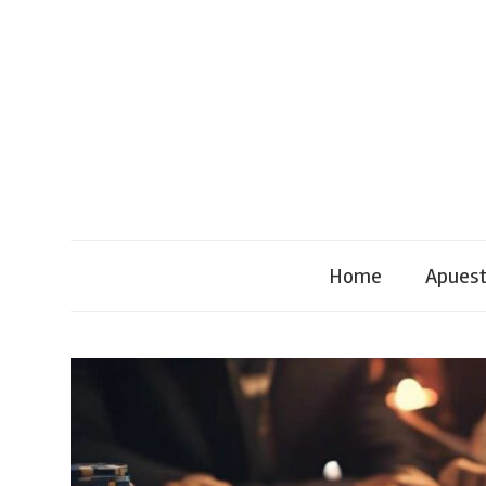
Skip
to
content
C
Home
Apuest
a
l
l