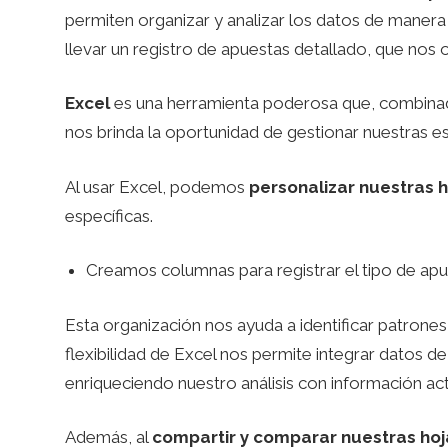
a
permiten organizar y analizar los datos de manera
llevar un registro de apuestas detallado, que nos 
s
Excel
es una herramienta poderosa que, combinada
nos brinda la oportunidad de gestionar nuestras e
i
Al usar Excel, podemos
personalizar nuestras h
específicas.
l
Creamos columnas para registrar el tipo de apue
l
Esta organización nos ayuda a identificar patrone
a
flexibilidad de Excel nos permite integrar datos de
enriqueciendo nuestro análisis con información act
s
Además, al
compartir y comparar nuestras hoj