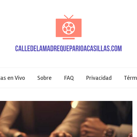
as en Vivo
Sobre
FAQ
Privacidad
Térm