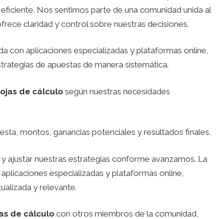
 eficiente. Nos sentimos parte de una comunidad unida al
ofrece claridad y control sobre nuestras decisiones.
 con aplicaciones especializadas y plataformas online,
strategias de apuestas de manera sistemática.
ojas de cálculo
según nuestras necesidades
sta, montos, ganancias potenciales y resultados finales.
s y ajustar nuestras estrategias conforme avanzamos. La
 aplicaciones especializadas y plataformas online,
ualizada y relevante.
as de cálculo
con otros miembros de la comunidad,