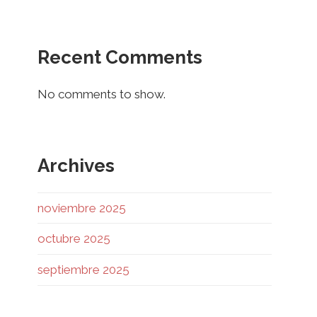
Recent Comments
No comments to show.
Archives
noviembre 2025
octubre 2025
septiembre 2025