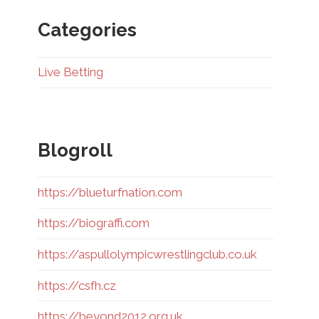
Categories
Live Betting
Blogroll
https://blueturfnation.com
https://biograffi.com
https://aspullolympicwrestlingclub.co.uk
https://csfh.cz
https://beyond2012.org.uk