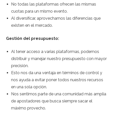
No todas las plataformas ofrecen las mismas
cuotas para un mismo evento.
Al diversificar, aprovechamos las diferencias que
existen en el mercado.
Gestión del presupuesto:
Al tener acceso a varias plataformas, podemos
distribuir y manejar nuestro presupuesto con mayor
precisión.
Esto nos da una ventaja en términos de control y
nos ayuda a evitar poner todos nuestros recursos
en una sola opción.
Nos sentimos parte de una comunidad más amplia
de apostadores que busca siempre sacar el
máximo provecho.