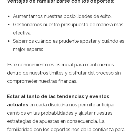
Ventajas de familiarizarse con los deportes:
Aumentamos nuestras posibilidades de éxito.
Gestionamos nuestro presupuesto de manera más
efectiva.
Sabemos cuándo es prudente apostar y cuándo es
mejor esperar.
Este conocimiento es esencial para mantenernos
dentro de nuestros límites y disfrutar del proceso sin
comprometer nuestras finanzas.
Estar al tanto de las tendencias y eventos
actuales
en cada disciplina nos permite anticipar
cambios en las probabilidades y ajustar nuestras
estrategias de apuestas en consecuencia. La
familiaridad con los deportes nos da la confianza para