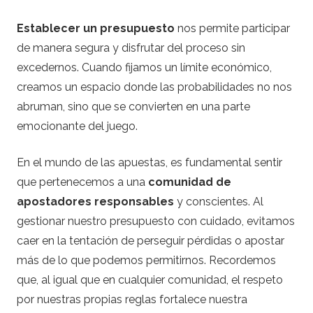
Establecer un presupuesto
nos permite participar
de manera segura y disfrutar del proceso sin
excedernos. Cuando fijamos un límite económico,
creamos un espacio donde las probabilidades no nos
abruman, sino que se convierten en una parte
emocionante del juego.
En el mundo de las apuestas, es fundamental sentir
que pertenecemos a una
comunidad de
apostadores responsables
y conscientes. Al
gestionar nuestro presupuesto con cuidado, evitamos
caer en la tentación de perseguir pérdidas o apostar
más de lo que podemos permitirnos. Recordemos
que, al igual que en cualquier comunidad, el respeto
por nuestras propias reglas fortalece nuestra